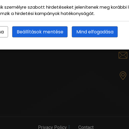
ütik személyre szabott hirdetéseket jelenítenek meg korábbi
lemzik a hirdetési kampányok hatékonyságát.
KA
sa
Beállítások mentése
Mind elfogadása
Privacy Policy
Contact