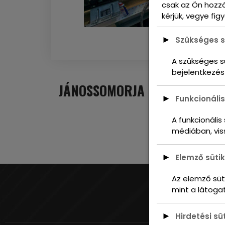
csak az Ön hozzá
kérjük, vegye fi
►
Szükséges s
A szükséges s
bejelentkezés
JÁNOSSOMORJA
►
Funkcionális
A funkcionáli
médiában, vis
►
Elemző sütik
Az elemző süti
mint a látogat
►
Hirdetési sü