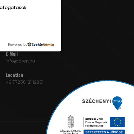
 látogatások
PCSOLAT
TELEFONSZÁM
06-66-510-610
Powered by
E-Mail
info@dren.hu
Location
46.77256, 21.12351