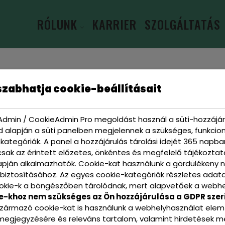
RÓLUNK
KARRIER
SZOLGÁLTATÁS
zabhatja cookie-beállításait
dmin / CookieAdmin Pro megoldást használ a süti-hozzájáru
d alapján a süti panelben megjelennek a szükséges, funkcioná
kategóriák. A panel a hozzájárulás tárolási idejét 365 napba
csak az érintett előzetes, önkéntes és megfelelő tájékozta
apján alkalmazhatók. Cookie-kat használunk a gördülékeny 
biztosításához. Az egyes cookie-kategóriák részletes adata
kie-k a böngészőben tárolódnak, mert alapvetőek a webh
e-khoz nem szükséges az Ön hozzájárulása a GDPR szeri
származó cookie-kat is használunk a webhelyhasználat elem
megjegyzésére és releváns tartalom, valamint hirdetések me