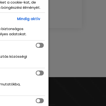
eket a cookie-kat, de
ja böngészési élményét.
Mindig aktív
a biztonságos
élyes adatokat.
sztás közösségi
n mutatókba,