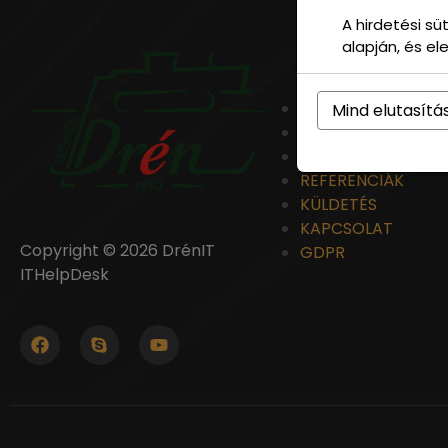
A hirdetési s
GYORSLINKEK
alapján, és e
HOME
Mind elutasítá
RÓLUNK
SZOLGÁLTATÁS
REFERENCIÁK
KÜLDETÉS
KAPCSOLAT
Copyright © 2026 DrénIT
GDPR
ITHelpDesk