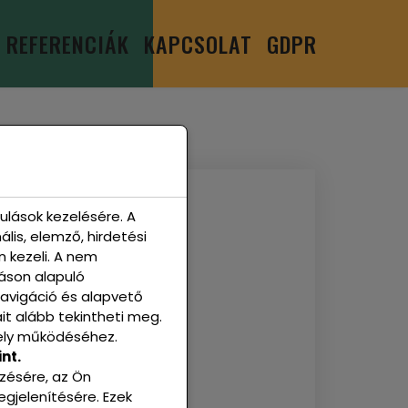
REFERENCIÁK
KAPCSOLAT
GDPR
lások kezelésére. A
lis, elemző, hirdetési
n kezeli. A nem
táson alapuló
navigáció és alapvető
it alább tekintheti meg.
ely működéséhez.
nt.
zésére, az Ön
gjelenítésére. Ezek