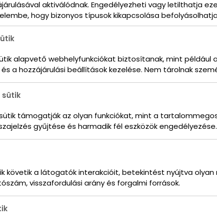
járulásával aktiválódnak. Engedélyezheti vagy letilthatja ez
gyelembe, hogy bizonyos típusok kikapcsolása befolyásolhat
ütik
ütik alapvető webhelyfunkciókat biztosítanak, mint például 
 és a hozzájárulási beállítások kezelése. Nem tárolnak szem
 sütik
s sütik támogatják az olyan funkciókat, mint a tartalommego
szajelzés gyűjtése és harmadik fél eszközök engedélyezése.
k követik a látogatók interakcióit, betekintést nyújtva olya
ószám, visszafordulási arány és forgalmi források.
tik