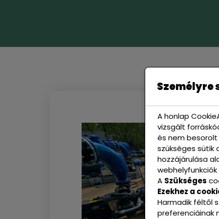
Személyre s
A honlap CookieA
vizsgált forráskó
és nem besorolt 
szükséges sütik 
hozzájárulása al
webhelyfunkciók 
A
Szükséges
coo
Ezekhez a cooki
Harmadik féltől 
preferenciáinak 