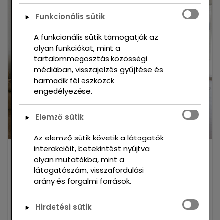
Funkcionális sütik
[ BUILDING ]
►
A funkcionális sütik támogatják az
olyan funkciókat, mint a
tartalommegosztás közösségi
médiában, visszajelzés gyűjtése és
harmadik fél eszközök
engedélyezése.
Elemző sütik
►
Az elemző sütik követik a látogatók
interakcióit, betekintést nyújtva
ADMIN_LC93VQW1
JANUÁR 26, 2022
olyan mutatókba, mint a
látogatószám, visszafordulási
Modern Building
arány és forgalmi források.
Lorem ipsum dolor sit amet consectet
Hirdetési sütik
►
adipisie cing elit sed eiusmod tempor