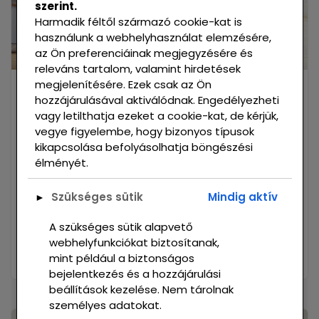
szerint.
Harmadik féltől származó cookie-kat is
használunk a webhelyhasználat elemzésére,
az Ön preferenciáinak megjegyzésére és
releváns tartalom, valamint hirdetések
megjelenítésére. Ezek csak az Ön
ADMIN_LC93VQW1
JANUÁR 26, 2022
hozzájárulásával aktiválódnak. Engedélyezheti
vagy letilthatja ezeket a cookie-kat, de kérjük,
Furnitures Supply
vegye figyelembe, hogy bizonyos típusok
kikapcsolása befolyásolhatja böngészési
élményét.
Lorem ipsum dolor sit amet consectet
adipisie cing elit sed eiusmod tempor
Szükséges sütik
Mindig aktív
incididunt on labore et dolore. Ut enim ad
►
minim veniam, quis nostrud exercitation
A szükséges sütik alapvető
ullamco laboris nisi ut aliquip ex ea
webhelyfunkciókat biztosítanak,
commodo. Bccaecat cupidatat non proident,
mint például a biztonságos
bejelentkezés és a hozzájárulási
beállítások kezelése. Nem tárolnak
személyes adatokat.