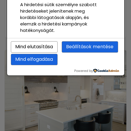
incididunt on labore et dolore. Ut enim ad
A hirdetési sütik személyre szabott
hirdetéseket jelenítenek meg
minim veniam, quis nostrud exercitation
korábbi látogatások alapján, és
ullamco laboris nisi ut aliquip ex ea
elemzik a hirdetési kampányok
commodo. Bccaecat cupidatat non proident,
hatékonyságát.
Mind elutasítása
Beállítások mentése
Mind elfogadása
[ BUILDING ]
Powered by