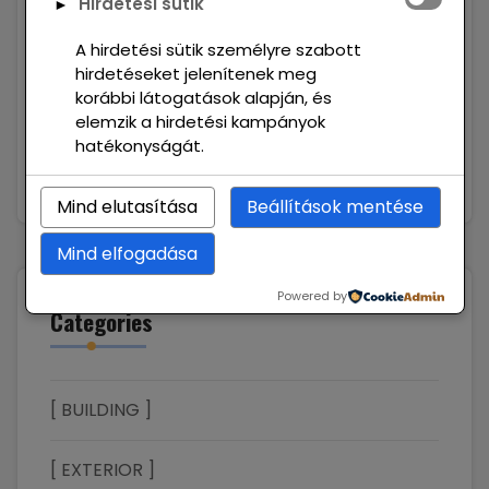
Hirdetési sütik
►
Hello world!
február 13, 2026
A hirdetési sütik személyre szabott
hirdetéseket jelenítenek meg
Digital Experience
korábbi látogatások alapján, és
január 26, 2022
elemzik a hirdetési kampányok
hatékonyságát.
Furnitures Supply
január 26, 2022
Mind elutasítása
Beállítások mentése
Mind elfogadása
Powered by
Categories
[ BUILDING ]
[ EXTERIOR ]