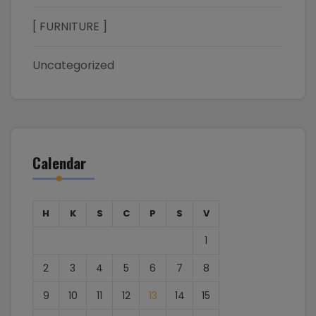
[ FURNITURE ]
Uncategorized
Calendar
H
K
S
C
P
S
V
1
2
3
4
5
6
7
8
9
10
11
12
13
14
15