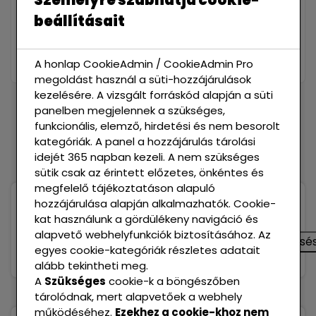
beállításait
Welcome to WordPress. This is your first
post. Edit or delete it, then start writing!
A honlap CookieAdmin / CookieAdmin Pro
megoldást használ a süti-hozzájárulások
kezelésére. A vizsgált forráskód alapján a süti
panelben megjelennek a szükséges,
funkcionális, elemző, hirdetési és nem besorolt
kategóriák. A panel a hozzájárulás tárolási
idejét 365 napban kezeli. A nem szükséges
sütik csak az érintett előzetes, önkéntes és
megfelelő tájékoztatáson alapuló
hozzájárulása alapján alkalmazhatók. Cookie-
Keresés
kat használunk a gördülékeny navigáció és
alapvető webhelyfunkciók biztosításához. Az
Keresé
egyes cookie-kategóriák részletes adatait
alább tekintheti meg.
A
Szükséges
cookie-k a böngészőben
tárolódnak, mert alapvetőek a webhely
működéséhez.
Ezekhez a cookie-khoz nem