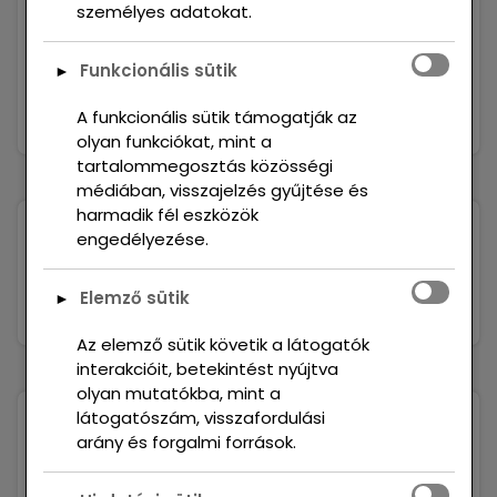
személyes adatokat.
Recent Comments
Funkcionális sütik
►
Nincs megjeleníthető bejegyzés.
A funkcionális sütik támogatják az
olyan funkciókat, mint a
tartalommegosztás közösségi
médiában, visszajelzés gyűjtése és
harmadik fél eszközök
engedélyezése.
Elemző sütik
►
Az elemző sütik követik a látogatók
interakcióit, betekintést nyújtva
olyan mutatókba, mint a
látogatószám, visszafordulási
Recent Posts
arány és forgalmi források.