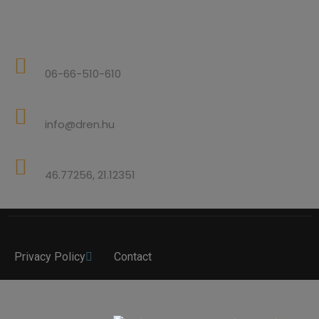
KAPCSOLAT
TELEFONSZÁM
06-66-510-610
E-Mail
info@dren.hu
Location
46.77256, 21.12351
Privacy Policy
Contact