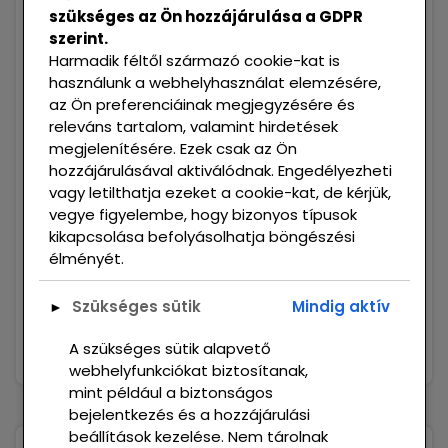
szükséges az Ön hozzájárulása a GDPR
Recent Posts
szerint.
Harmadik féltől származó cookie-kat is
használunk a webhelyhasználat elemzésére,
az Ön preferenciáinak megjegyzésére és
Hello world!
releváns tartalom, valamint hirdetések
megjelenítésére. Ezek csak az Ön
hozzájárulásával aktiválódnak. Engedélyezheti
Digital Experience
vagy letilthatja ezeket a cookie-kat, de kérjük,
vegye figyelembe, hogy bizonyos típusok
Furnitures Supply
kikapcsolása befolyásolhatja böngészési
élményét.
Modern Building
Szükséges sütik
Mindig aktív
►
3 Ways to Modern Building
A szükséges sütik alapvető
webhelyfunkciókat biztosítanak,
mint például a biztonságos
bejelentkezés és a hozzájárulási
beállítások kezelése. Nem tárolnak